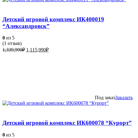
Детский игровой комплекс ИК400019
“Александровск”
0
из 5
(
1
отзыв)
Первоначальная
Текущая
1,339,990
₽
1,115,990
₽
цена
цена:
составляла
1,115,990₽.
1,339,990₽.
Под заказ
Заказать
Детский игровой комплекс ИК600078 “Курорт”
0
из 5