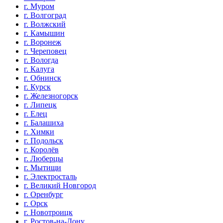
г. Муром
г. Волгоград
г. Волжский
г. Камышин
г. Воронеж
г. Череповец
г. Вологда
г. Калуга
г. Обнинск
г. Курск
г. Железногорск
г. Липецк
г. Елец
г. Балашиха
г. Химки
г. Подольск
г. Королёв
г. Люберцы
г. Мытищи
г. Электросталь
г. Великий Новгород
г. Оренбург
г. Орск
г. Новотроицк
г. Ростов-на-Дону