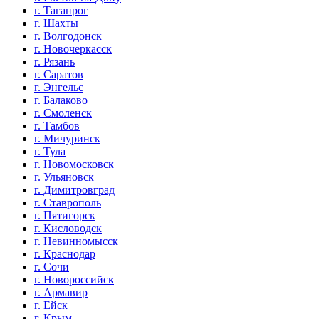
г. Таганрог
г. Шахты
г. Волгодонск
г. Новочеркасск
г. Рязань
г. Саратов
г. Энгельс
г. Балаково
г. Смоленск
г. Тамбов
г. Мичуринск
г. Тула
г. Новомосковск
г. Ульяновск
г. Димитровград
г. Ставрополь
г. Пятигорск
г. Кисловодск
г. Невинномысск
г. Краснодар
г. Сочи
г. Новороссийск
г. Армавир
г. Ейск
г. Крым