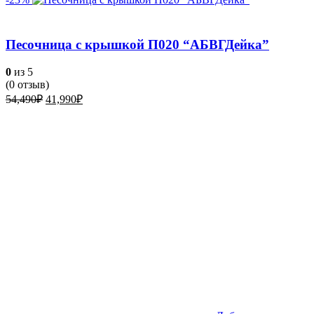
Песочница с крышкой П020 “АБВГДейка”
0
из 5
(
0
отзыв)
Первоначальная
Текущая
54,490
₽
41,990
₽
цена
цена:
составляла
41,990₽.
54,490₽.