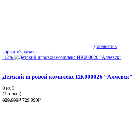
Добавить в
корзину
Заказать
-12%
Детский игровой комплекс ИК000026 “Алчевск”
0
из 5
(
1
отзыв)
Первоначальная
Текущая
829,990
₽
729,990
₽
цена
цена:
составляла
729,990₽.
829,990₽.