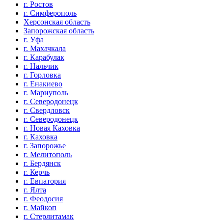
г. Ростов
г. Симферополь
Херсонская область
Запорожская область
г. Уфа
г. Махачкала
г. Карабулак
г. Нальчик
г. Горловка
г. Енакиево
г. Мариуполь
г. Северодонецк
г. Свердловск
г. Северодонецк
г. Новая Каховка
г. Каховка
г. Запорожье
г. Мелитополь
г. Бердянск
г. Керчь
г. Евпатория
г. Ялта
г. Феодосия
г. Майкоп
г. Стерлитамак