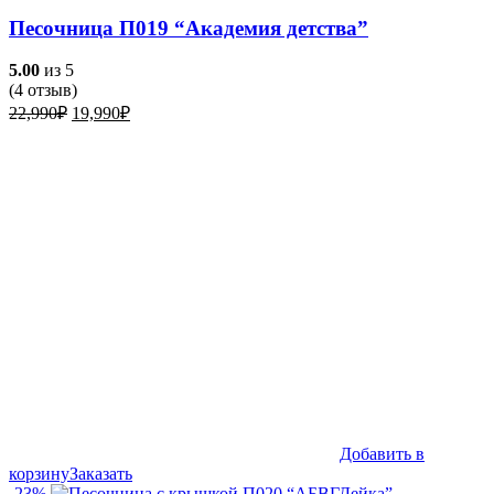
Песочница П019 “Академия детства”
5.00
из 5
(
4
отзыв)
Первоначальная
Текущая
22,990
₽
19,990
₽
цена
цена:
составляла
19,990₽.
22,990₽.
Добавить в
корзину
Заказать
-23%