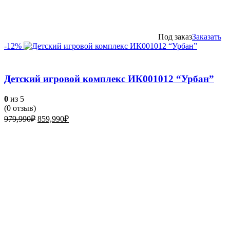
Под заказ
Заказать
-12%
Детский игровой комплекс ИК001012 “Урбан”
0
из 5
(
0
отзыв)
Первоначальная
Текущая
979,990
₽
859,990
₽
цена
цена:
составляла
859,990₽.
979,990₽.