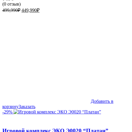
(
0
отзыв)
Первоначальная
Текущая
499,990
₽
449,990
₽
цена
цена:
составляла
449,990₽.
499,990₽.
Добавить в
корзину
Заказать
-29%
Игровой комплекс ЭКО Э0020 “Платан”