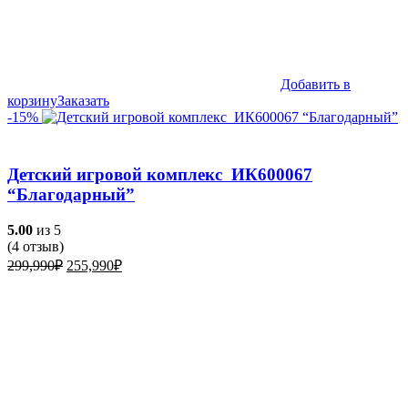
Добавить в
корзину
Заказать
-15%
Детский игровой комплекс ИК600067
“Благодарный”
5.00
из 5
(
4
отзыв)
Первоначальная
Текущая
299,990
₽
255,990
₽
цена
цена:
составляла
255,990₽.
299,990₽.