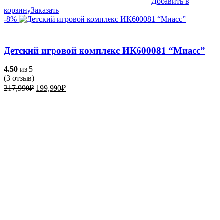
Добавить в
корзину
Заказать
-8%
Детский игровой комплекс ИК600081 “Миасс”
4.50
из 5
(
3
отзыв)
Первоначальная
Текущая
217,990
₽
199,990
₽
цена
цена:
составляла
199,990₽.
217,990₽.