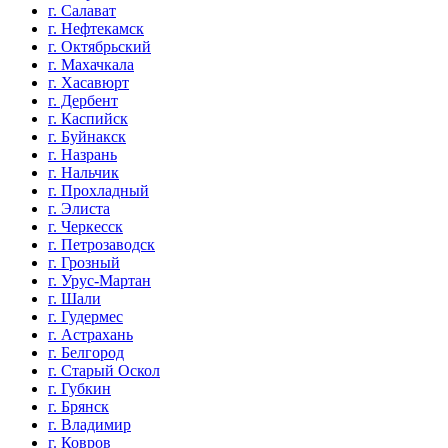
г. Салават
г. Нефтекамск
г. Октябрьский
г. Махачкала
г. Хасавюрт
г. Дербент
г. Каспийск
г. Буйнакск
г. Назрань
г. Нальчик
г. Прохладный
г. Элиста
г. Черкесск
г. Петрозаводск
г. Грозный
г. Урус-Мартан
г. Шали
г. Гудермес
г. Астрахань
г. Белгород
г. Старый Оскол
г. Губкин
г. Брянск
г. Владимир
г. Ковров