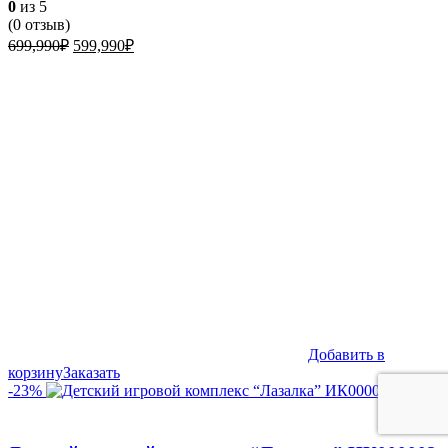
0
из 5
(
0
отзыв)
Первоначальная
Текущая
699,990
₽
599,990
₽
цена
цена:
составляла
599,990₽.
699,990₽.
Добавить в
корзину
Заказать
-23%