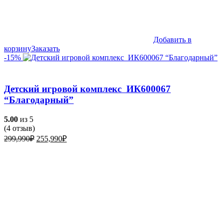
Добавить в
корзину
Заказать
-15%
Детский игровой комплекс ИК600067
“Благодарный”
5.00
из 5
(
4
отзыв)
Первоначальная
Текущая
299,990
₽
255,990
₽
цена
цена:
составляла
255,990₽.
299,990₽.