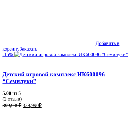
Добавить в
корзину
Заказать
-15%
Детский игровой комплекс ИК600096
“Семилуки”
5.00
из 5
(
2
отзыв)
Первоначальная
Текущая
399,990
₽
339,990
₽
цена
цена:
составляла
339,990₽.
399,990₽.