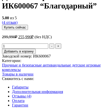
ИК600067 “Благодарный”
5.00
из 5
(
4
отзыв)
Купить сейчас
Первоначальная
Текущая
299,990
₽
255,990
₽
(без НДС)
цена
цена:
составляла
Количество
255,990₽.
-
+
товара
299,990₽.
Добавить в корзину
Детский
Заводской номер:
ИК600067
игровой
Категории:
комплекс
Прочные и безопасные антивандальные детские игровые
ИК600067
комплексы
"Благодарный"
Товары в наличии
Свяжитесь с нами:
Габариты
Дополнительная информация
Отзывы (4)
Оплата
Гарантии