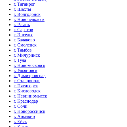
г. Таганрог
г. Шахты
г. Волгодонск
г. Новочеркасск
г. Рязань
г. Саратов
г. Энгельс
г. Балаково
г. Смоленск
г. Тамбов
г. Мичуринск
г. Тула
г. Новомосковск
г. Ульяновск
г. Димитровград
г. Ставрополь
г. Пятигорск
г. Кисловодск
г. Невинномысск
г. Краснодар
г. Сочи
г. Новороссийск
г. Армавир
г. Ейск
г. Крым