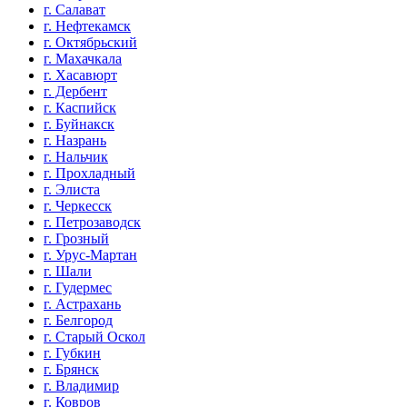
г. Салават
г. Нефтекамск
г. Октябрьский
г. Махачкала
г. Хасавюрт
г. Дербент
г. Каспийск
г. Буйнакск
г. Назрань
г. Нальчик
г. Прохладный
г. Элиста
г. Черкесск
г. Петрозаводск
г. Грозный
г. Урус-Мартан
г. Шали
г. Гудермес
г. Астрахань
г. Белгород
г. Старый Оскол
г. Губкин
г. Брянск
г. Владимир
г. Ковров