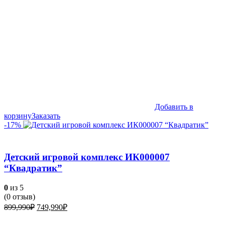
Добавить в
корзину
Заказать
-17%
Детский игровой комплекс ИК000007
“Квадратик”
0
из 5
(
0
отзыв)
Первоначальная
Текущая
899,990
₽
749,990
₽
цена
цена:
составляла
749,990₽.