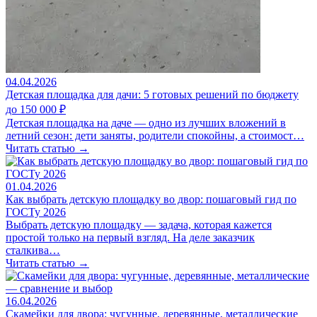
04.04.2026
Детская площадка для дачи: 5 готовых решений по бюджету
до 150 000 ₽
Детская площадка на даче — одно из лучших вложений в
летний сезон: дети заняты, родители спокойны, а стоимост…
Читать статью →
01.04.2026
Как выбрать детскую площадку во двор: пошаговый гид по
ГОСТу 2026
Выбрать детскую площадку — задача, которая кажется
простой только на первый взгляд. На деле заказчик
сталкива…
Читать статью →
16.04.2026
Скамейки для двора: чугунные, деревянные, металлические