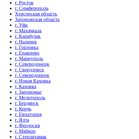
г. Ростов
г. Симферополь
Херсонская область
Запорожская область
г. Уфа
г. Махачкала
г. Карабулак
г. Нальчик
г. Горловка
г. Енакиево
г. Мариуполь
г. Северодонецк
г. Свердловск
г. Северодонецк
г. Новая Каховка
г. Каховка
г. Запорожье
г. Мелитополь
г. Бердянск
г. Керчь
г. Евпатория
г. Ялта
г. Феодосия
г. Майкоп
г. Стерлитамак