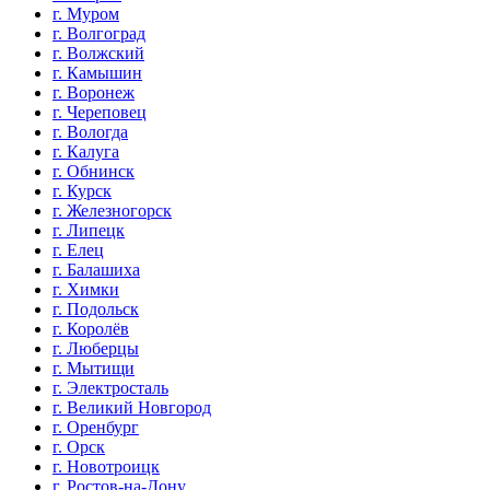
г. Муром
г. Волгоград
г. Волжский
г. Камышин
г. Воронеж
г. Череповец
г. Вологда
г. Калуга
г. Обнинск
г. Курск
г. Железногорск
г. Липецк
г. Елец
г. Балашиха
г. Химки
г. Подольск
г. Королёв
г. Люберцы
г. Мытищи
г. Электросталь
г. Великий Новгород
г. Оренбург
г. Орск
г. Новотроицк
г. Ростов-на-Дону