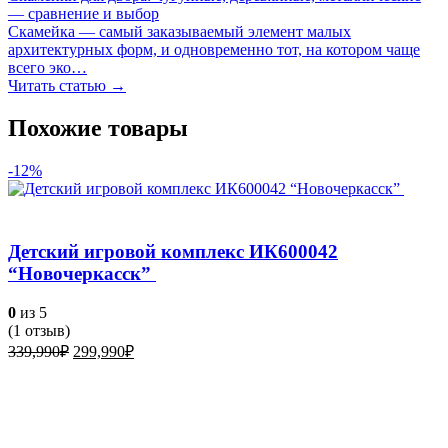
— сравнение и выбор
Скамейка — самый заказываемый элемент малых
архитектурных форм, и одновременно тот, на котором чаще
всего эко…
Читать статью →
Похожие товары
-12%
Детский игровой комплекс ИК600042
“Новочеркасск”
0
из 5
(
1
отзыв)
Первоначальная
Текущая
339,990
₽
299,990
₽
цена
цена:
составляла
299,990₽.
339,990₽.