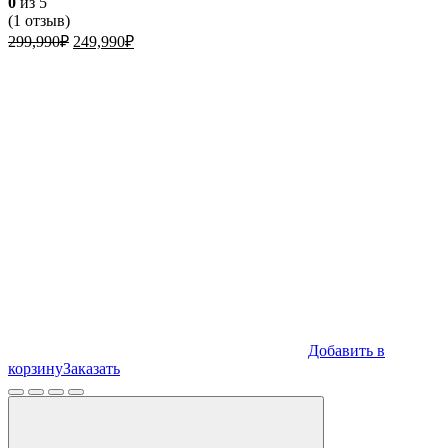
0
из 5
(
1
отзыв)
Первоначальная
Текущая
299,990
₽
249,990
₽
цена
цена:
составляла
249,990₽.
299,990₽.
Добавить в
корзину
Заказать