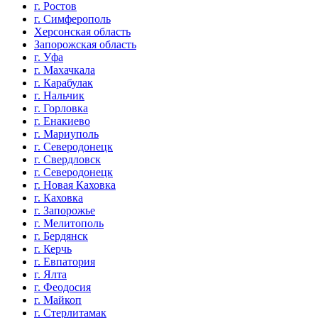
г. Ростов
г. Симферополь
Херсонская область
Запорожская область
г. Уфа
г. Махачкала
г. Карабулак
г. Нальчик
г. Горловка
г. Енакиево
г. Мариуполь
г. Северодонецк
г. Свердловск
г. Северодонецк
г. Новая Каховка
г. Каховка
г. Запорожье
г. Мелитополь
г. Бердянск
г. Керчь
г. Евпатория
г. Ялта
г. Феодосия
г. Майкоп
г. Стерлитамак