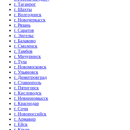
г. Таганрог
г. Шахты
г. Волгодонск
г. Новочеркасск
г. Рязань
г. Саратов
г. Энгельс
г. Балаково
г. Смоленск
г. Тамбов
г. Мичуринск
г. Тула
г. Новомосковск
г. Ульяновск
г. Димитровград
г. Ставрополь
г. Пятигорск
г. Кисловодск
г. Невинномысск
г. Краснодар
г. Сочи
г. Новороссийск
г. Армавир
г. Ейск
г. Крым