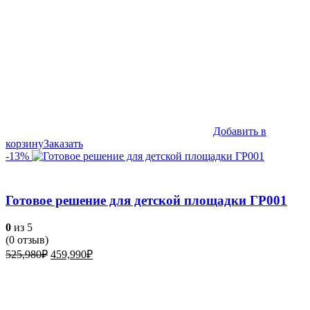
Добавить в
корзину
Заказать
-13%
Готовое решение для детской площадки ГР001
0
из 5
(
0
отзыв)
Первоначальная
Текущая
525,980
₽
459,990
₽
цена
цена:
составляла
459,990₽.
525,980₽.