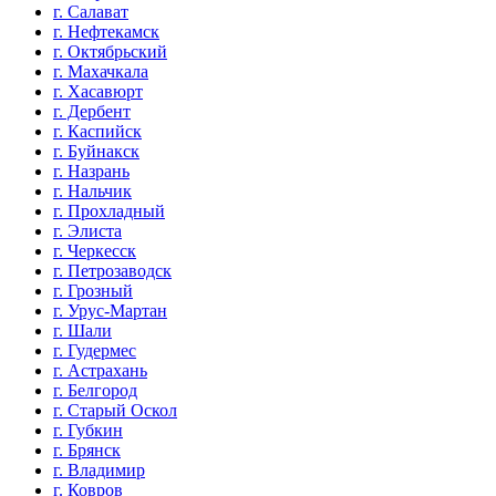
г. Салават
г. Нефтекамск
г. Октябрьский
г. Махачкала
г. Хасавюрт
г. Дербент
г. Каспийск
г. Буйнакск
г. Назрань
г. Нальчик
г. Прохладный
г. Элиста
г. Черкесск
г. Петрозаводск
г. Грозный
г. Урус-Мартан
г. Шали
г. Гудермес
г. Астрахань
г. Белгород
г. Старый Оскол
г. Губкин
г. Брянск
г. Владимир
г. Ковров