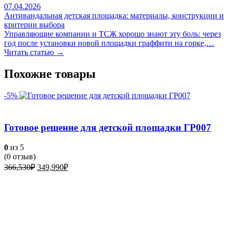
07.04.2026
Антивандальная детская площадка: материалы, конструкции и
критерии выбора
Управляющие компании и ТСЖ хорошо знают эту боль: через
год после установки новой площадки граффити на горке,…
Читать статью →
Похожие товары
-5%
Готовое решение для детской площадки ГР007
0
из 5
(
0
отзыв)
Первоначальная
Текущая
366,530
₽
349,990
₽
цена
цена:
составляла
349,990₽.
366,530₽.