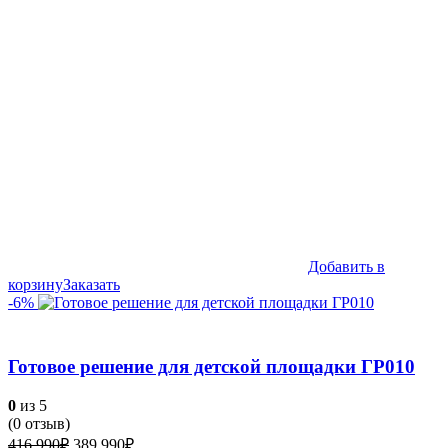
580,090₽.
Добавить в
корзину
Заказать
-6%
Готовое решение для детской площадки ГР010
0
из 5
(
0
отзыв)
Первоначальная
Текущая
416,990
₽
389,990
₽