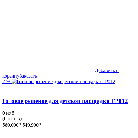
Добавить в
корзину
Заказать
-5%
Готовое решение для детской площадки ГР012
0
из 5
(
0
отзыв)
Первоначальная
Текущая
580,090
₽
549,990
₽
цена
цена:
составляла
549,990₽.