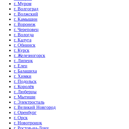
г. Муром
г. Волгоград
г. Волжский
г. Камышин
г. Воронеж
г. Череповец
г. Вологда
г. Калуга
г. Обнинск
г. Курск
г. Железногорск
г. Липецк
г. Елец
г. Балашиха
г. Химки
г. Подольск
г. Королёв
г. Люберцы
г. Мытищи
г. Электросталь
г. Великий Новгород
г. Оренбург
г. Орск
г. Новотроицк
г. Ростов-на-Дону