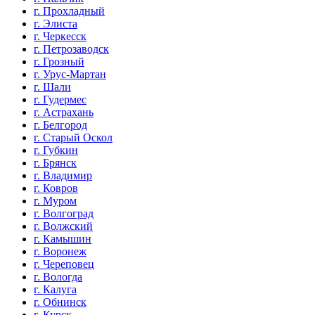
г. Прохладный
г. Элиста
г. Черкесск
г. Петрозаводск
г. Грозный
г. Урус-Мартан
г. Шали
г. Гудермес
г. Астрахань
г. Белгород
г. Старый Оскол
г. Губкин
г. Брянск
г. Владимир
г. Ковров
г. Муром
г. Волгоград
г. Волжский
г. Камышин
г. Воронеж
г. Череповец
г. Вологда
г. Калуга
г. Обнинск
г. Курск