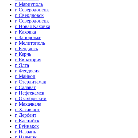
г. Мариуполь
г. Северодонецк
г. Свердловск
г. Северодонецк
г. Новая Каховка
г. Каховка
г. Запорожье
г. Мелитополь
г. Бердянск
г. Керчь
г. Евпатория
г. Ялта
г. Феодосия
г. Майкоп
г. Стерлитамак
г. Салават
г. Нефтекамск
г. Октябрьский
г. Махачкала
г. Хасавюрт
г. Дербент
г. Каспийск
г. Буйнакск
г. Назрань
г. Нальчик