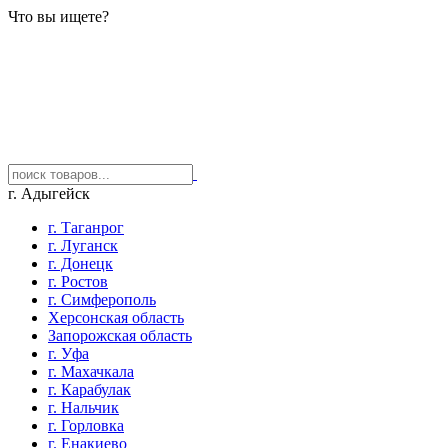
Что вы ищете?
г. Адыгейск
г. Таганрог
г. Луганск
г. Донецк
г. Ростов
г. Симферополь
Херсонская область
Запорожская область
г. Уфа
г. Махачкала
г. Карабулак
г. Нальчик
г. Горловка
г. Енакиево