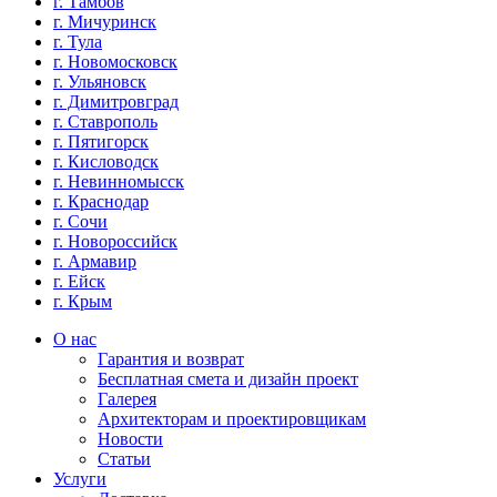
г. Тамбов
г. Мичуринск
г. Тула
г. Новомосковск
г. Ульяновск
г. Димитровград
г. Ставрополь
г. Пятигорск
г. Кисловодск
г. Невинномысск
г. Краснодар
г. Сочи
г. Новороссийск
г. Армавир
г. Ейск
г. Крым
О нас
Гарантия и возврат
Бесплатная смета и дизайн проект
Галерея
Архитекторам и проектировщикам
Новости
Статьи
Услуги