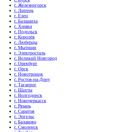
г. Железногорск
г. Липецк
г. Елец
г. Балашиха
г. Химки
г. Подольск
г. Королёв
г. Люберцы
г. Мытищи
г. Электросталь
г. Великий Новгород
г. Оренбург
г. Орск
г. Новотроицк
г. Ростов-на-Дону
г. Таганрог
г. Шахты
г. Волгодонск
г. Новочеркасск
г. Рязань
г. Саратов
г. Энгельс
г. Балаково
г. Смоленск