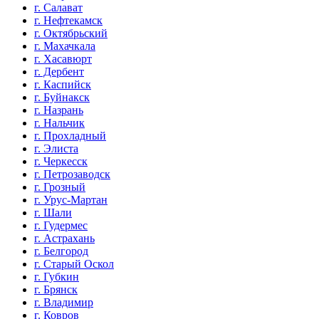
г. Салават
г. Нефтекамск
г. Октябрьский
г. Махачкала
г. Хасавюрт
г. Дербент
г. Каспийск
г. Буйнакск
г. Назрань
г. Нальчик
г. Прохладный
г. Элиста
г. Черкесск
г. Петрозаводск
г. Грозный
г. Урус-Мартан
г. Шали
г. Гудермес
г. Астрахань
г. Белгород
г. Старый Оскол
г. Губкин
г. Брянск
г. Владимир
г. Ковров