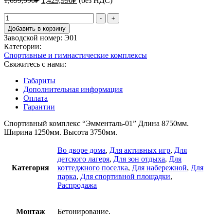
1,699,990
₽
1,429,990
₽
(без НДС)
цена
цена:
составляла
Количество
1,429,990₽.
-
+
товара
1,699,990₽.
Добавить в корзину
Спортивный
Заводской номер:
Э01
комплекс
Категории:
"Эмменталь-01"
Спортивные и гимнастические комплексы
Свяжитесь с нами:
Габариты
Дополнительная информация
Оплата
Гарантии
Спортивный комплекс “Эмменталь-01” Длина 8750мм.
Ширина 1250мм. Высота 3750мм.
Во дворе дома
,
Для активных игр
,
Для
детского лагеря
,
Для зон отдыха
,
Для
Категория
коттеджного поселка
,
Для набережной
,
Для
парка
,
Для спортивной площадки
,
Распродажа
Монтаж
Бетонирование.