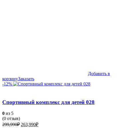
184,990₽.
Добавить в
корзину
Заказать
-12%
Спортивный комплекс для детей 028
0
из 5
(
0
отзыв)
Первоначальная
Текущая
299,990
₽
263,990
₽