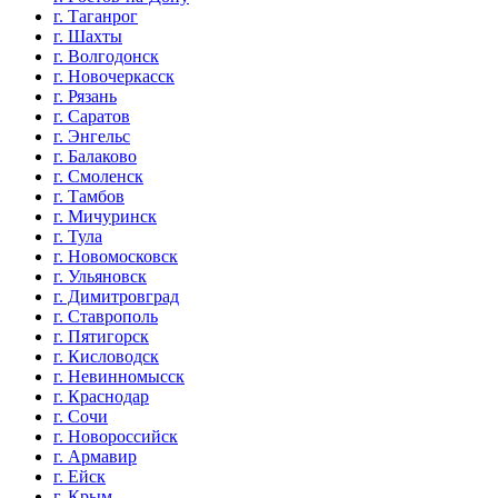
г. Таганрог
г. Шахты
г. Волгодонск
г. Новочеркасск
г. Рязань
г. Саратов
г. Энгельс
г. Балаково
г. Смоленск
г. Тамбов
г. Мичуринск
г. Тула
г. Новомосковск
г. Ульяновск
г. Димитровград
г. Ставрополь
г. Пятигорск
г. Кисловодск
г. Невинномысск
г. Краснодар
г. Сочи
г. Новороссийск
г. Армавир
г. Ейск
г. Крым