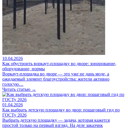
10.04.2026
Как обустроить воркаут-площадку во дворе: зонирование,
оборудование, нормы
Воркаут-площадка во дворе — это уже не дань моде, а
ожидаемый элемент благоустройства: жители активно
голосую…
Читать статью →
01.04.2026
Как выбрать детскую площадку во двор: пошаговый гид по
ГОСТу 2026
Выбрать детскую площадку — задача, которая кажется
простой только на первый взгляд. На деле заказчик