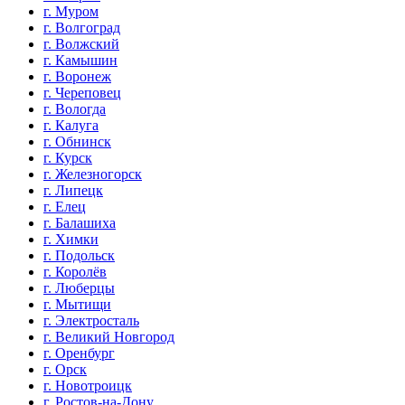
г. Муром
г. Волгоград
г. Волжский
г. Камышин
г. Воронеж
г. Череповец
г. Вологда
г. Калуга
г. Обнинск
г. Курск
г. Железногорск
г. Липецк
г. Елец
г. Балашиха
г. Химки
г. Подольск
г. Королёв
г. Люберцы
г. Мытищи
г. Электросталь
г. Великий Новгород
г. Оренбург
г. Орск
г. Новотроицк
г. Ростов-на-Дону