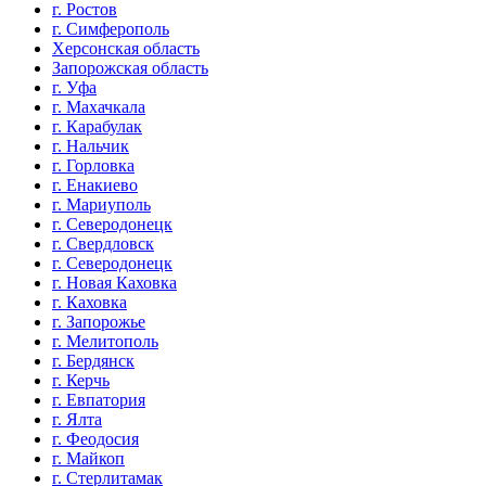
г. Ростов
г. Симферополь
Херсонская область
Запорожская область
г. Уфа
г. Махачкала
г. Карабулак
г. Нальчик
г. Горловка
г. Енакиево
г. Мариуполь
г. Северодонецк
г. Свердловск
г. Северодонецк
г. Новая Каховка
г. Каховка
г. Запорожье
г. Мелитополь
г. Бердянск
г. Керчь
г. Евпатория
г. Ялта
г. Феодосия
г. Майкоп
г. Стерлитамак