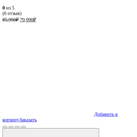
0
из 5
(
0
отзыв)
Первоначальная
Текущая
85,990
₽
79,990
₽
цена
цена:
составляла
79,990₽.
85,990₽.
Добавить в
корзину
Заказать