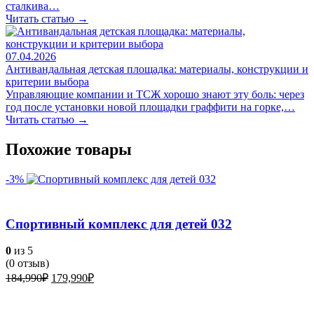
сталкива…
Читать статью →
07.04.2026
Антивандальная детская площадка: материалы, конструкции и
критерии выбора
Управляющие компании и ТСЖ хорошо знают эту боль: через
год после установки новой площадки граффити на горке,…
Читать статью →
Похожие товары
-3%
Спортивный комплекс для детей 032
0
из 5
(
0
отзыв)
Первоначальная
Текущая
184,990
₽
179,990
₽
цена
цена:
составляла
179,990₽.