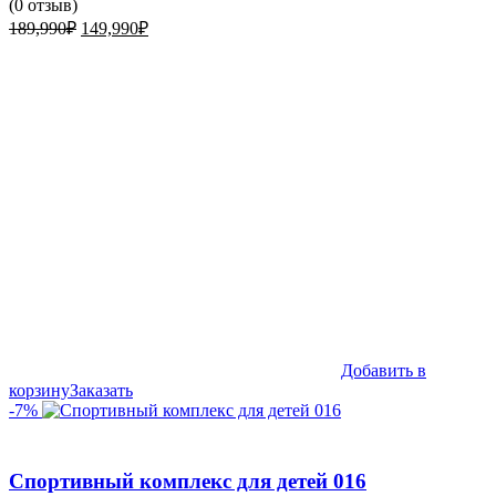
(
0
отзыв)
Первоначальная
Текущая
189,990
₽
149,990
₽
цена
цена:
составляла
149,990₽.
189,990₽.
Добавить в
корзину
Заказать
-7%
Спортивный комплекс для детей 016