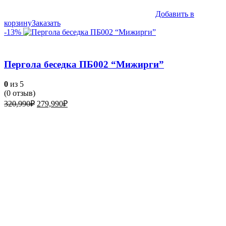
Добавить в
корзину
Заказать
-13%
Пергола беседка ПБ002 “Мижирги”
0
из 5
(
0
отзыв)
Первоначальная
Текущая
320,990
₽
279,990
₽
цена
цена:
составляла
279,990₽.
320,990₽.