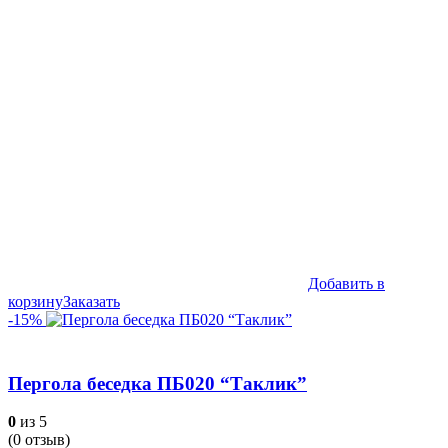
составляла
442,990₽.
469,990₽.
Добавить в
корзину
Заказать
-15%
Пергола беседка ПБ020 “Таклик”
0
из 5
(
0
отзыв)