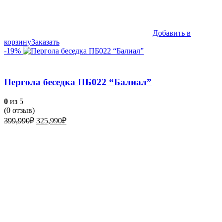
Добавить в
корзину
Заказать
-19%
Пергола беседка ПБ022 “Балиал”
0
из 5
(
0
отзыв)
Первоначальная
Текущая
399,990
₽
325,990
₽
цена
цена:
составляла
325,990₽.
399,990₽.