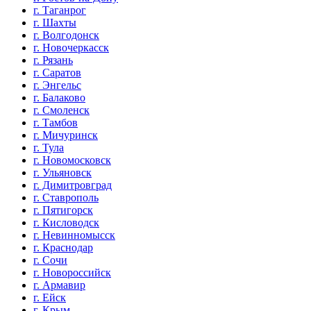
г. Таганрог
г. Шахты
г. Волгодонск
г. Новочеркасск
г. Рязань
г. Саратов
г. Энгельс
г. Балаково
г. Смоленск
г. Тамбов
г. Мичуринск
г. Тула
г. Новомосковск
г. Ульяновск
г. Димитровград
г. Ставрополь
г. Пятигорск
г. Кисловодск
г. Невинномысск
г. Краснодар
г. Сочи
г. Новороссийск
г. Армавир
г. Ейск
г. Крым