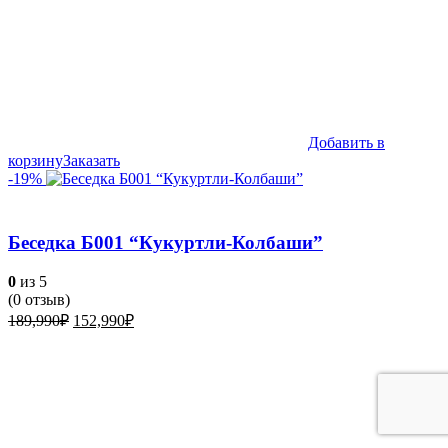
Добавить в
корзину
Заказать
-19%
Беседка Б001 “Кукуртли-Колбаши”
0
из 5
(
0
отзыв)
Первоначальная
Текущая
189,990
₽
152,990
₽
цена
цена:
составляла
152,990₽.
189,990₽.