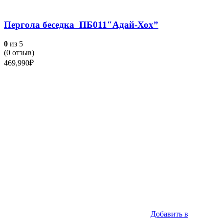
Пергола беседка ПБ011″Адай-Хох”
0
из 5
(
0
отзыв)
469,990
₽
Добавить в