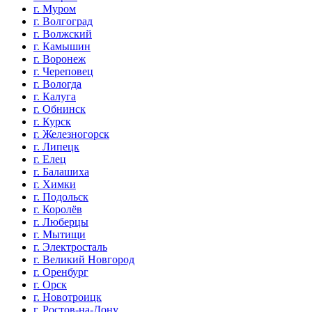
г. Муром
г. Волгоград
г. Волжский
г. Камышин
г. Воронеж
г. Череповец
г. Вологда
г. Калуга
г. Обнинск
г. Курск
г. Железногорск
г. Липецк
г. Елец
г. Балашиха
г. Химки
г. Подольск
г. Королёв
г. Люберцы
г. Мытищи
г. Электросталь
г. Великий Новгород
г. Оренбург
г. Орск
г. Новотроицк
г. Ростов-на-Дону