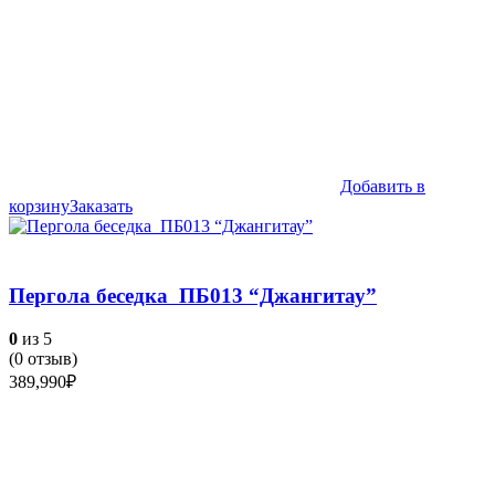
Добавить в
корзину
Заказать
Пергола беседка ПБ013 “Джангитау”
0
из 5
(
0
отзыв)
389,990
₽