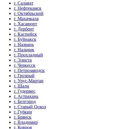
г. Салават
г. Нефтекамск
г. Октябрьский
г. Махачкала
г. Хасавюрт
г. Дербент
г. Каспийск
г. Буйнакск
г. Назрань
г. Нальчик
г. Прохладный
г. Элиста
г. Черкесск
г. Петрозаводск
г. Грозный
г. Урус-Мартан
г. Шали
г. Гудермес
г. Астрахань
г. Белгород
г. Старый Оскол
г. Губкин
г. Брянск
г. Владимир
г. Ковров