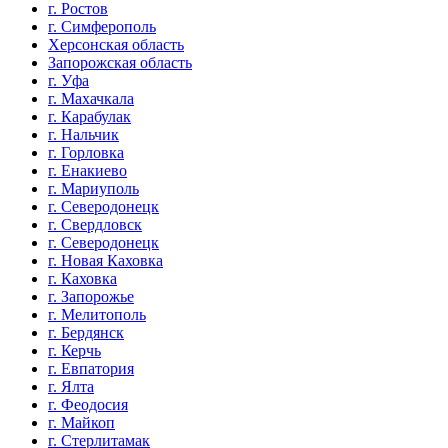
г. Ростов
г. Симферополь
Херсонская область
Запорожская область
г. Уфа
г. Махачкала
г. Карабулак
г. Нальчик
г. Горловка
г. Енакиево
г. Мариуполь
г. Северодонецк
г. Свердловск
г. Северодонецк
г. Новая Каховка
г. Каховка
г. Запорожье
г. Мелитополь
г. Бердянск
г. Керчь
г. Евпатория
г. Ялта
г. Феодосия
г. Майкоп
г. Стерлитамак