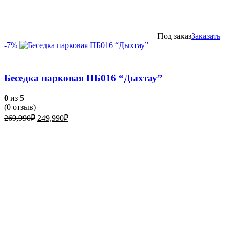
Под заказ
Заказать
-7%
Беседка парковая ПБ016 “Дыхтау”
0
из 5
(
0
отзыв)
Первоначальная
Текущая
269,990
₽
249,990
₽
цена
цена:
составляла
249,990₽.
269,990₽.