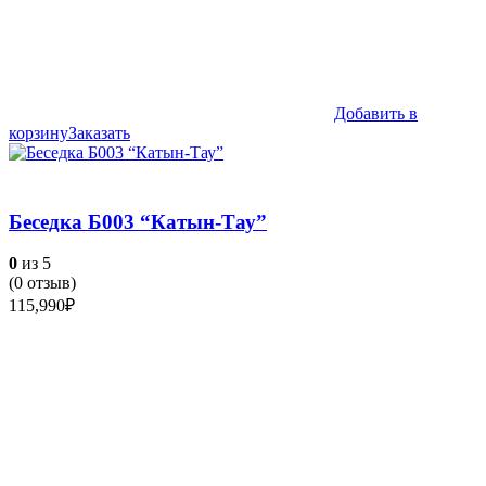
Добавить в
корзину
Заказать
Беседка Б003 “Катын-Тау”
0
из 5
(
0
отзыв)
115,990
₽