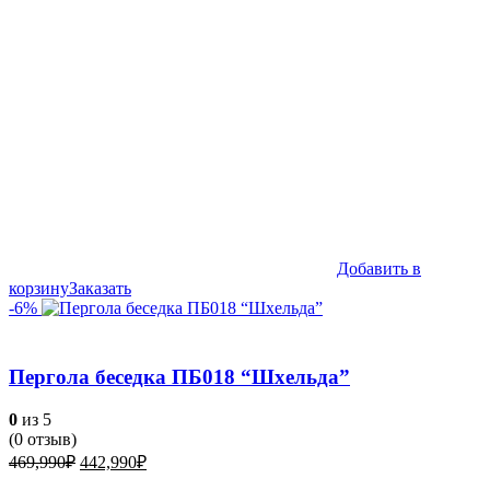
Добавить в
корзину
Заказать
-6%
Пергола беседка ПБ018 “Шхельда”
0
из 5
(
0
отзыв)
Первоначальная
Текущая
469,990
₽
442,990
₽
цена
цена: